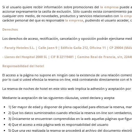
Si el usuario quiere recibir información sobre promociones del
la empresa
puede au
accionar expresamente la casilla de exclusión. Sólo cuando exista consentimiento par
cualquier otro medio, de novedades, productos y servicios relacionados con
la emp
carácter personal del que es responsable
la empresa
, pudiendo el usuario acceder, c
Derechos
Los derechos de acceso, rectificación, cancelación y oposición podrán ejercitarse me
- Paraty Hoteles S.L. | Calle Jaen 9 | Edificio Galia 212, Oficina 11 | CP 29004 (Má
- Llanos del Hospital 2000 SL | CIF B 22119481 | Camino Real de Francia, s/n, 22
Responsabilidad del hotel
El acceso a la página no supone en ningún caso la existencia de una relación comerc
por lo cual si usted efectúa la reserva on-line, está contratando directamente con el 
La reserva de noches de hotel en este sitio web implica la adhesión y aceptación por 
Mediante la aceptación de las siguientes cláusulas, usted declara y acepta:
1) Ser mayor de edad y disponer de plena capacidad para efectuar la reserva, ma
2) Que los datos suministrados cuando efectúa la reserva on-line son verdaderos
3) Únicamente se encuentran comprendidas en la web aquellas páginas que figu
4) Que el acceso a esta página web es responsabilidad del usuario
5) Que una vez realizada la reserva se procederá al archivo del documento elect