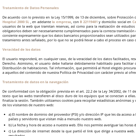
Tratamiento de Datos Personales
De acuerdo con lo previsto en la Ley 15/1999, de 13 de diciembre, sobre Protección
Hospital 2000 SL
, en adelante
la empresa
, con
B 22119481
y domicilio social en
Ca
usuarios de la web que tramitan reservas, así como para la realización de estudios
obligatorios deben ser necesariamente cumplimentados para la correcta tramitación d
consiente expresamente que los datos bancarios proporcionados sean utilizados para a
tratamiento antes señalado, por lo que no se podrá llevar a cabo el proceso en caso 
Veracidad de los datos
El usuario responderá, en cualquier caso, de la veracidad de los datos facilitados, r
Derecho. Asimismo, el usuario debe hallarse debidamente habilitado para facilitar 
Distribución de habitaciones. Tal información, que permitirá al Hotel elegido procura
a aquellos del contenido de nuestra Política de Privacidad con carácter previo al ofr
Tratamiento de datos en la navegación
De conformidad con la obligación prevista en el art. 22.2 de la Ley 34/2002, de 11 d
texto que las webs transfieren al disco duro de los equipos que se conectan a ellas
finaliza la sesión. También utilizamos cookies para recopilar estadísticas anónimas y
de los visitantes de nuestro web:
a) El nombre de dominio del proveedor (PSI) y/o dirección IP que les da acceso a 
países y servidores que visitan más a menudo nuestro web.
b) La fecha y hora de acceso a nuestra web. Ello nos permite averiguar las horas 
c) La dirección de internet desde la que partió el link que dirige a nuestra we
resultados.