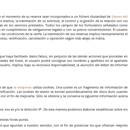
en el momento de su reserva sean incorporados a un fichero titularidad de
Llanos del
e reserva, la tramitación de su solicitud, el control y la gestión de la relación con los
oras en los servicios prestados. Todos los campos de los formularios señalados como
s en cumplimiento de obligaciones legales o con su previo consentimiento. El usuario
as condiciones de la tarifa. La tramitación de sus reservas implica necesariamente el
eso, rectificación, cancelación u oposición según más abajo se indica.
 que haya facilitado datos falsos, sin perjuicio de las demás acciones que procedan en
spedes del hotel, el usuario podrá consignar sus nombres y apellidos en el apartado
usuario, implica, bajo su exclusiva responsabilidad, la asunción del deber de informar
ma de que
la empresa
utiliza cookies. Una cookie es un fragmento de información de
dentificación. Las cookies de sesión se borran automáticamente del disco duro cuando
con el fin de mejorarla. Sólo se obtiene y se conserva la siguiente información acerca
nio xxx.es y/o la dirección IP. De esta manera podemos elaborar estadísticas sobre los
uestras horas punta.
ces que apuntan a nuestro servidor, con el fin de potenciar los que ofrezcan mejores