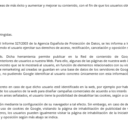
áreas de más éxito y aumentar y mejorar su contenido, con el fin de que los usuarios ob
ringidas.
l Informe 327/2003 de la Agencia Española de Protección de Datos, se les informa a 
endo el usuario ejercitar sus derechos de acceso, rectificación, cancelación y oposición
ds. Dicha herramienta permite publicar en la Red de contenido de Goo
eriores de usuarios a nuestra Web. Para ello, algunas de las páginas de nuestra web i
oncreto que se le mostrará al usuario, en función de elementos relacionados con su vi
 de remarketing así creadas se guardan en una base de datos de los servidores de Goo
o, no pudiendo Google identificar al usuario concreto únicamente con esta informaci
creto en caso de que dicho usuario esté identificado en la web, por ejemplo por habe
e los usuarios de la web para diseñar campañas comerciales de acuerdo a los interés 
 antes señalados, el usuario tiene la posibilidad de desabilitar las cookies, según a c
ación mediante la configuración de su navegador a tal efecto. Sin embargo, en caso de d
l uso de cookies de Google, visitando la página de inhabilitación de publicidad de
eros, los usuarios pueden igualmente visitar la página de inhabilitación de la Iniciativ
n y oposición según más abajo se indica.