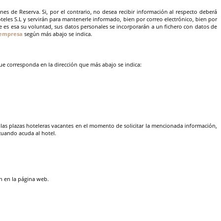
s de Reserva. Si, por el contrario, no desea recibir información al respecto deberá
teles S.L y servirán para mantenerle informado, bien por correo electrónico, bien por
 es esa su voluntad, sus datos personales se incorporarán a un fichero con datos de
 empresa
según más abajo se indica.
ue corresponda en la dirección que más abajo se indica:
 las plazas hoteleras vacantes en el momento de solicitar la mencionada información,
 cuando acuda al hotel.
n en la página web.