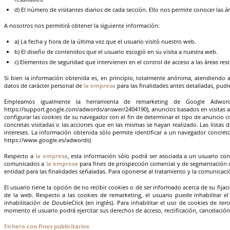
d) El número de visitantes diarios de cada sección. Ello nos permite conocer las 
A nosotros nos permitirá obtener la siguiente información:
a) La fecha y hora de la última vez que el usuario visitó nuestro web.
b) El diseño de contenidos que el usuario escogió en su visita a nuestra web.
c) Elementos de seguridad que intervienen en el control de acceso a las áreas rest
Si bien la información obtenida es, en principio, totalmente anónima, atendiendo a
datos de carácter personal de
la empresa
para las finalidades antes detalladas, pudi
Empleamos igualmente la herramienta de remarketing de Google Adwor
https://support.google.com/adwords/answer/2404190), anuncios basados en visitas ant
configurar las cookies de su navegador con el fin de determinar el tipo de anuncio c
concretas visitadas o las acciones que en las mismas se hayan realizado. Las listas
intereses. La información obtenida sólo permite identificar a un navegador concret
https://www.google.es/adwords)
Respecto a
la empresa
, esta información sólo podrá ser asociada a un usuario con
comunicados a
la empresa
para fines de prospección comercial y de segmentación d
entidad para las finalidades señaladas. Para oponerse al tratamiento y la comunicación
El usuario tiene la opción de no recibir cookies o de ser informado acerca de su fij
de la web. Respecto a las cookies de remarketing, el usuario puede inhabilitar e
inhabilitación de DoubleClick (en inglés). Para inhabilitar el uso de cookies de terc
momento el usuario podrá ejercitar sus derechos de acceso, rectificación, cancelació
Fichero con fines publicitarios