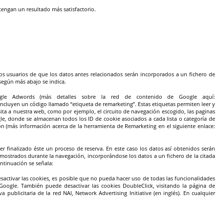
tengan un resultado más satisfactorio.
los usuarios de que los datos antes relacionados serán incorporados a un fichero de
 según más abajo se indica.
gle Adwords (más detalles sobre la red de contenido de Google aquí:
ncluyen un código llamado “etiqueta de remarketing”. Estas etiquetas permiten leer y
sita a nuestra web, como por ejemplo, el circuito de navegación escogido, las paginas
gle, donde se almacenan todos los ID de cookie asociados a cada lista o categoría de
ón (más información acerca de la herramienta de Remarketing en el siguiente enlace:
r finalizado éste un proceso de reserva. En este caso los datos así obtenidos serán
mostrados durante la navegación, incorporándose los datos a un fichero de la citada
ontinuación se señala:
esactivar las cookies, es posible que no pueda hacer uso de todas las funcionalidades
 Google. También puede desactivar las cookies DoubleClick, visitando la página de
a publicitaria de la red NAI, Network Advertising Initiative (en inglés). En cualquier