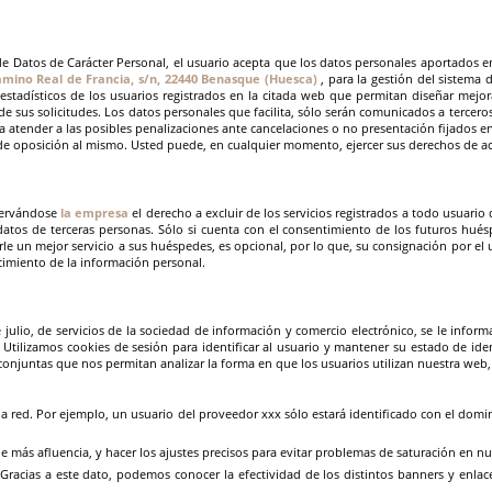
 de Datos de Carácter Personal, el usuario acepta que los datos personales aportados 
mino Real de Francia, s/n, 22440 Benasque (Huesca)
, para la gestión del sistema d
 estadísticos de los usuarios registrados en la citada web que permitan diseñar mej
e sus solicitudes. Los datos personales que facilita, sólo serán comunicados a tercero
tender a las posibles penalizaciones ante cancelaciones o no presentación fijados en l
de oposición al mismo. Usted puede, en cualquier momento, ejercer sus derechos de acc
eservándose
la empresa
el derecho a excluir de los servicios registrados a todo usuario
datos de terceras personas. Sólo si cuenta con el consentimiento de los futuros hué
rle un mejor servicio a sus huéspedes, es opcional, por lo que, su consignación por el 
ecimiento de la información personal.
e julio, de servicios de la sociedad de información y comercio electrónico, se le infor
. Utilizamos cookies de sesión para identificar al usuario y mantener su estado de i
 conjuntas que nos permitan analizar la forma en que los usuarios utilizan nuestra web, 
la red. Por ejemplo, un usuario del proveedor xxx sólo estará identificado con el domi
de más afluencia, y hacer los ajustes precisos para evitar problemas de saturación en n
b. Gracias a este dato, podemos conocer la efectividad de los distintos banners y enla