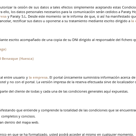
torizar la cesión de sus datos a tales efectos simplemente aceptando estas Condicione
a ello, los datos personales necesarios para la comunicación serán cedidos a Paraty Ho
resa
y Paraty S.L. Desde este momento se le informa de que, si así ha manifestado que
ancelar, rectificar sus datos u oponerse a su tratamiento mediante escrito dirigido a
la
diante escrito acompañado de una copia de su DNI dirigido al responsable del fichero q
laga)
440 Benasque (Huesca)
ial entre usuario y
la empresa
. El portal únicamente suministra información acerca de
hotel y no con el portal. La versión impresa de la reserva efectuada sirve de localizador
parte del cliente de todas y cada una de las condiciones generales aquí expuestas.
nifestando que entiende y comprende la totalidad de las condiciones que se encuentra
, completos y concisos.
ran dentro del mapa web.
rónico en que se ha formalizado, usted podrá acceder al mismo en cualquier momento.